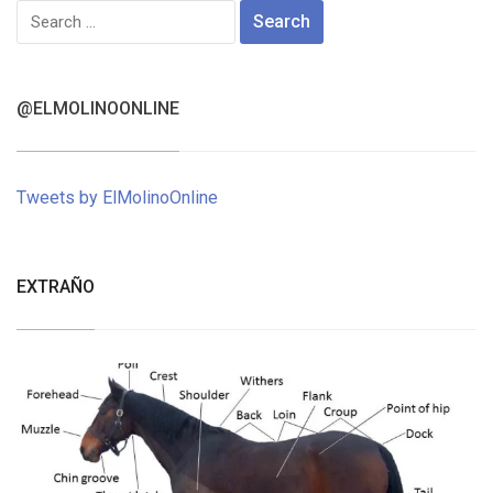
Search
for:
@ELMOLINOONLINE
Tweets by ElMolinoOnline
EXTRAÑO