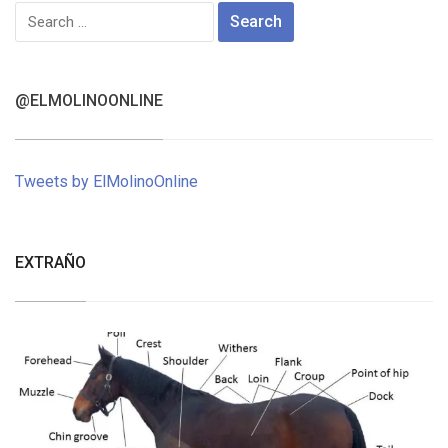
Search
for:
@ELMOLINOONLINE
Tweets by ElMolinoOnline
EXTRAÑO