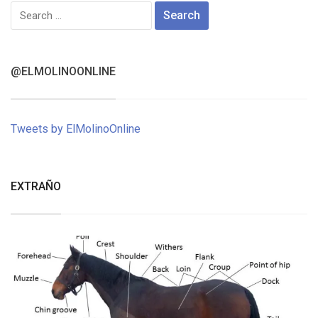
Search
for:
@ELMOLINOONLINE
Tweets by ElMolinoOnline
EXTRAÑO