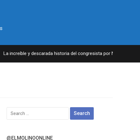
s
a increíble y descarada historia del congresista por NY George Sant
Search
for:
@ELMOLINOONLINE