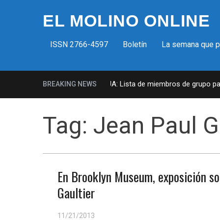
EL MOLINO ONLINE
ISSN 2766-4597
Boletín
La semana que 
Milicias fascistas en EUA: Lista de miembros de grupo param
BREAKING NEWS
Tag:
Jean Paul G
En Brooklyn Museum, exposición sob
Gaultier
11/21/2013