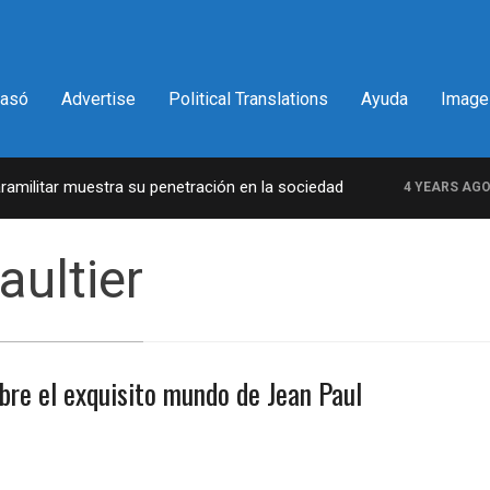
pasó
Advertise
Political Translations
Ayuda
Image
ilitar muestra su penetración en la sociedad
L
4 YEARS AGO
aultier
re el exquisito mundo de Jean Paul