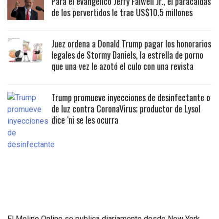
Para el evangélico Jerry Falwell Jr., el paracaidas
de los pervertidos le trae US$10.5 millones
Juez ordena a Donald Trump pagar los honorarios
legales de Stormy Daniels, la estrella de porno
que una vez le azotó el culo con una revista
Trump promueve inyecciones de desinfectante o
de luz contra CoronaVirus; productor de Lysol
dice ‘ni se les ocurra
El Molino Online se publica diariamente desde New York,