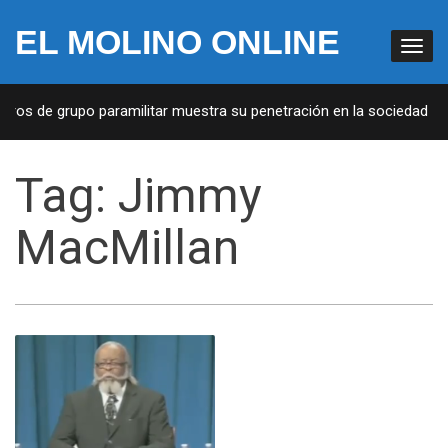
EL MOLINO ONLINE
bros de grupo paramilitar muestra su penetración en la sociedad
Tag:
Jimmy
MacMillan