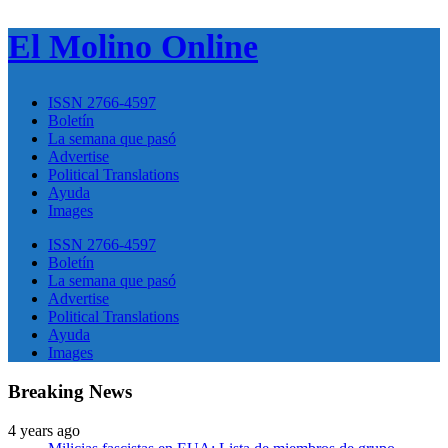
El Molino Online
ISSN 2766-4597
Boletín
La semana que pasó
Advertise
Political Translations
Ayuda
Images
ISSN 2766-4597
Boletín
La semana que pasó
Advertise
Political Translations
Ayuda
Images
Breaking News
4 years ago