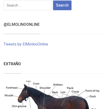
Search
for:
@ELMOLINOONLINE
Tweets by ElMolinoOnline
EXTRAÑO