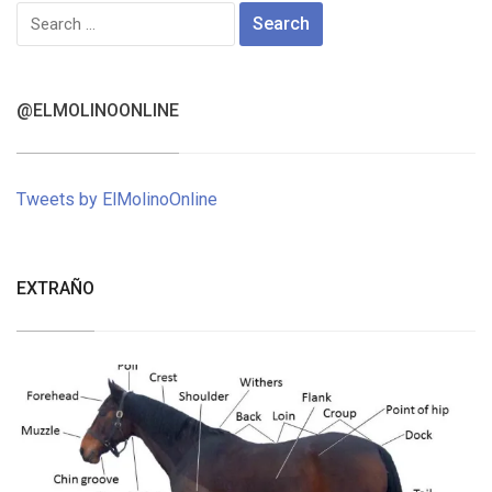
Search
for:
@ELMOLINOONLINE
Tweets by ElMolinoOnline
EXTRAÑO