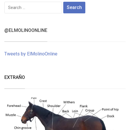
Search
for:
@ELMOLINOONLINE
Tweets by ElMolinoOnline
EXTRAÑO