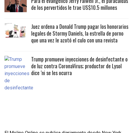
Para el evangélico Jerry Falwell Jr., el paracaidas
de los pervertidos le trae US$10.5 millones
Juez ordena a Donald Trump pagar los honorarios
legales de Stormy Daniels, la estrella de porno
que una vez le azotó el culo con una revista
Trump promueve inyecciones de desinfectante o
de luz contra CoronaVirus; productor de Lysol
dice ‘ni se les ocurra
El Molino Online se publica diariamente desde New York,