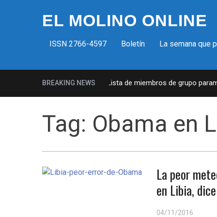
EL MOLINO ONLINE
ISSN 2766-4597
Boletín
La semana que 
Milicias fascistas en EUA: Lista de miembros de grupo paramili
BREAKING NEWS
Tag:
Obama en L
La peor mete
en Libia, dic
04/11/2016