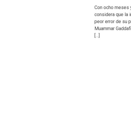
Con ocho meses y
considera que la 
peor error de su 
Muammar Gaddafi f
[…]