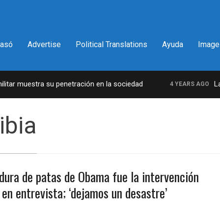
pasó
Advertise
Political Translations
Ayuda
Image
tar muestra su penetración en la sociedad
La in
4 YEARS AGO
ibia
dura de patas de Obama fue la intervención
e en entrevista; ‘dejamos un desastre’