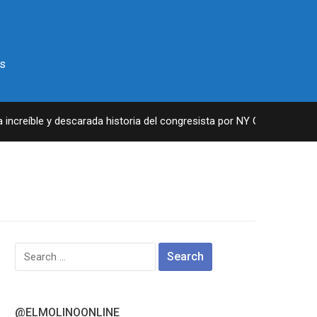
s
creíble y descarada historia del congresista por NY George Santos
Search
for:
@ELMOLINOONLINE