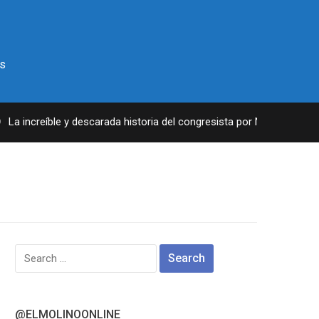
s
La increíble y descarada historia del congresista por NY George San
Search
for:
@ELMOLINOONLINE