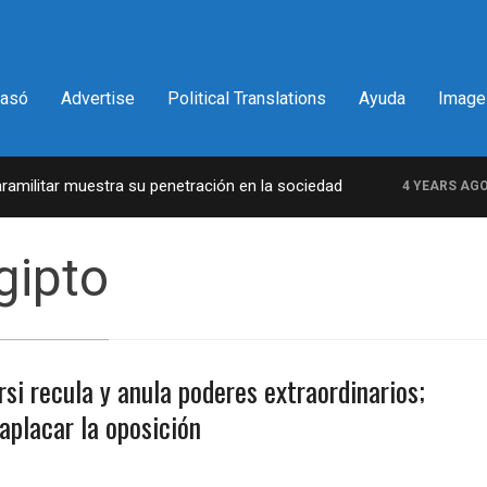
pasó
Advertise
Political Translations
Ayuda
Image
militar muestra su penetración en la sociedad
4 YEARS AGO
gipto
si recula y anula poderes extraordinarios;
aplacar la oposición