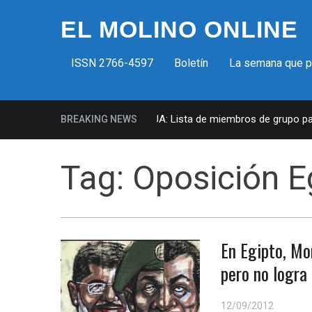
EL MOLINO ONLINE
ISSN 2766-4597
Boletín
La semana que 
Milicias fascistas en EUA: Lista de miembros de grupo para
BREAKING NEWS
Tag:
Oposición E
En Egipto, Mor
pero no logra 
12/09/2012