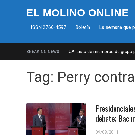
EL MOLINO ONLINE
ISSN 2766-4597
Boletín
La semana que 
Milicias fascistas en EUA: Lista de miembros de grupo para
BREAKING NEWS
Tag:
Perry contr
Presidenciale
debate; Bach
09/08/2011