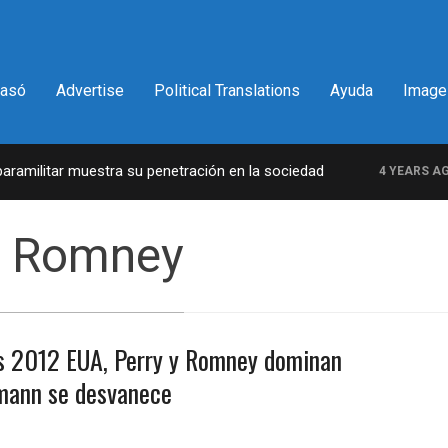
pasó
Advertise
Political Translations
Ayuda
Image
militar muestra su penetración en la sociedad
4 YEARS AGO
a Romney
s 2012 EUA, Perry y Romney dominan
mann se desvanece