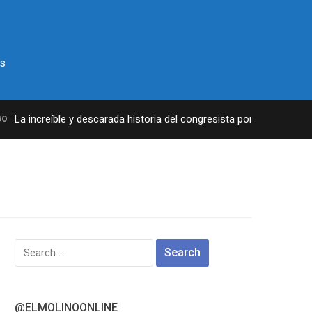
s
La increíble y descarada historia del congresista por NY George San
Search
for:
@ELMOLINOONLINE