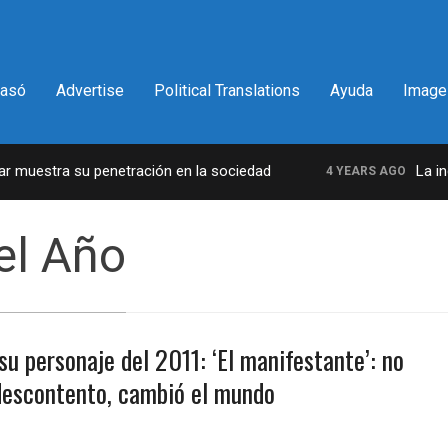
pasó
Advertise
Political Translations
Ayuda
Image
 muestra su penetración en la sociedad
La incre
4 YEARS AGO
el Año
u personaje del 2011: ‘El manifestante’: no
descontento, cambió el mundo