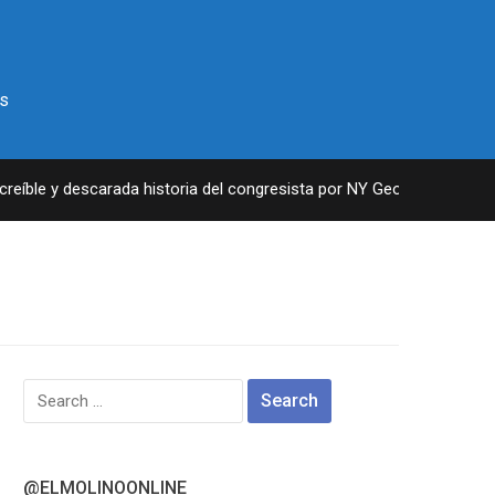
s
íble y descarada historia del congresista por NY George Santos
Search
for:
@ELMOLINOONLINE