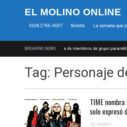
EL MOLINO ONLINE
ISSN 2766-4597
Boletín
La semana que 
Milicias fascistas en EUA: Lista de miembros de grupo paramilitar
BREAKING NEWS
Tag:
Personaje d
TIME nombra s
solo expresó 
12/14/2011