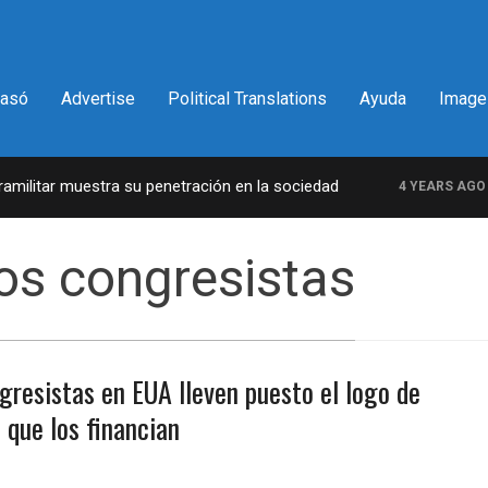
pasó
Advertise
Political Translations
Ayuda
Image
ilitar muestra su penetración en la sociedad
La
4 YEARS AGO
gos congresistas
gresistas en EUA lleven puesto el logo de
 que los financian