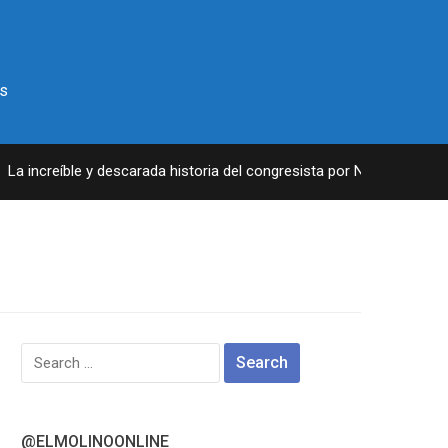
s
 increíble y descarada historia del congresista por NY George Santo
Search
for:
@ELMOLINOONLINE