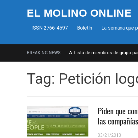
EL MOLINO ONLINE
ISSN 2766-4597
Boletín
La semana que 
Milicias fascistas en EUA: Lista de miembros de grupo param
BREAKING NEWS
Tag:
Petición lo
Piden que con
las compañías
03/21/2013