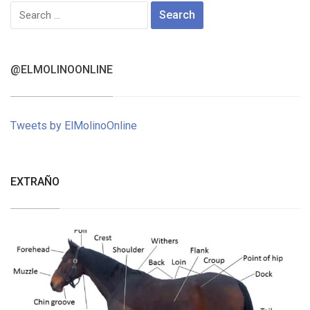
Search
for:
@ELMOLINOONLINE
Tweets by ElMolinoOnline
EXTRAÑO