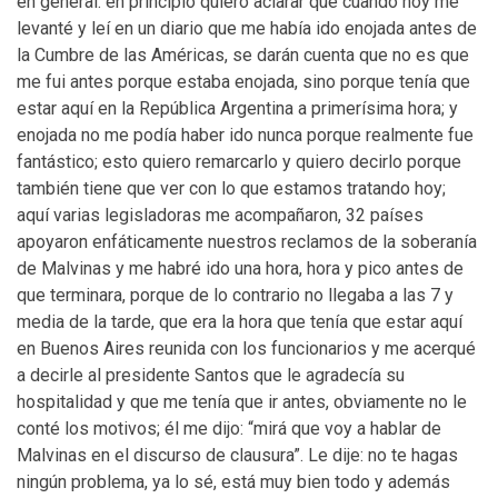
en general: en principio quiero aclarar que cuando hoy me
levanté y leí en un diario que me había ido enojada antes de
la Cumbre de las Américas, se darán cuenta que no es que
me fui antes porque estaba enojada, sino porque tenía que
estar aquí en la República Argentina a primerísima hora; y
enojada no me podía haber ido nunca porque realmente fue
fantástico; esto quiero remarcarlo y quiero decirlo porque
también tiene que ver con lo que estamos tratando hoy;
aquí varias legisladoras me acompañaron, 32 países
apoyaron enfáticamente nuestros reclamos de la soberanía
de Malvinas y me habré ido una hora, hora y pico antes de
que terminara, porque de lo contrario no llegaba a las 7 y
media de la tarde, que era la hora que tenía que estar aquí
en Buenos Aires reunida con los funcionarios y me acerqué
a decirle al presidente Santos que le agradecía su
hospitalidad y que me tenía que ir antes, obviamente no le
conté los motivos; él me dijo: “mirá que voy a hablar de
Malvinas en el discurso de clausura”. Le dije: no te hagas
ningún problema, ya lo sé, está muy bien todo y además