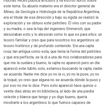
muchas veces publica artículos y ha escrito libros sobre
este tema. Su abuelo materno era el director general de
Minas, de Geología e Hidrología de la República Argentina,
era el titular de esa dirección y bajo su égida se realizó la
exploración y se obtuvo este petróleo. Él vino con su padre
y su madre, o sea la hija del ingeniero Emmerich, que
atesoraban esto y lo atesoran como lo que es para ellos: un
tesoro familiar y creo que para nosotros los argentinos un
tesoro histórico y de profundo contenido. Era una cajita
rosa, tan antigua como esta, que tenía la forma del petróleo
y que era perfecta, se la di a una de mis colaboradoras para
que me la cuidara y bueno, la cajita no apareció pero un día
apareció este tubito solo, estamos buscando la cajita, nadie
se acuerda. Nadie me dice yo no la vi, yo no la puse, yo no
la toqué; yo creo que alguna no se acuerda dónde la puso y
por eso no me lo dice. Pero esto apareció hace quince o
veinte días atrás en mi biblioteca, al lado de una piedra
celeste y blanca que tengo y yo digo bueno, quería
mostrarle a los argentinos lo que fuimos capaces de