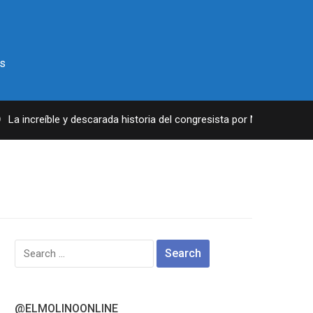
s
a increíble y descarada historia del congresista por NY George Sant
Search
for:
@ELMOLINOONLINE