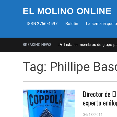
EL MOLINO ONLINE
ISSN 2766-4597
Boletín
La semana que 
Milicias fascistas en EUA: Lista de miembros de grupo param
BREAKING NEWS
Tag:
Phillipe Bas
Director de El
experto enólo
04/13/2011