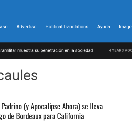
pasó
Advertise
Political Translations
Ayuda
Image
ilitar muestra su penetración en la sociedad
L
4 YEARS AGO
caules
 Padrino (y Apocalipse Ahora) se lleva
go de Bordeaux para California