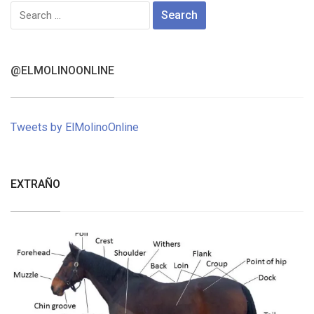
Search
for:
@ELMOLINOONLINE
Tweets by ElMolinoOnline
EXTRAÑO