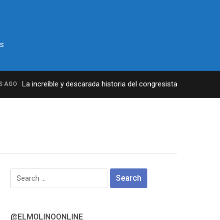
s
La increíble y descarada historia del congresista por NY George
GO
Search
for:
@ELMOLINOONLINE