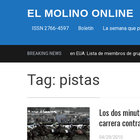
EL MOLINO ONLINE
ISSN 2766-4597
Boletín
La semana que 
Milicias fascistas en EUA: Lista de miembros de grupo 
BREAKING NEWS
Tag:
pistas
Los dos minut
carrera contr
04/29/2010