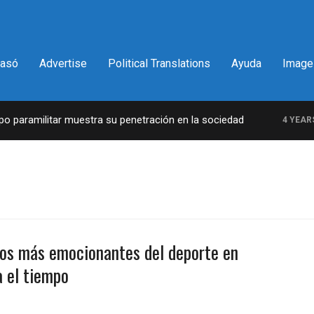
pasó
Advertise
Political Translations
Ayuda
Image
paramilitar muestra su penetración en la sociedad
4 YEARS A
os más emocionantes del deporte en
a el tiempo