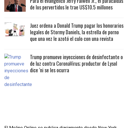
Para el evangélico Jerry Falwell Jr., el paracaidas
de los pervertidos le trae US$10.5 millones
Juez ordena a Donald Trump pagar los honorarios
legales de Stormy Daniels, la estrella de porno
que una vez le azotó el culo con una revista
Trump promueve inyecciones de desinfectante o
de luz contra CoronaVirus; productor de Lysol
dice ‘ni se les ocurra
El Molino Online se publica diariamente desde New York,