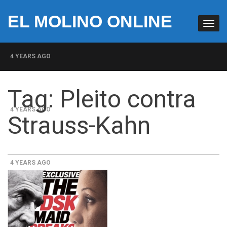
EL MOLINO ONLINE
4 YEARS AGO
Milicias fascistas en EUA: Lista de miembros de grupo
Tag:
Pleito contra
paramilitar muestra su penetración en la sociedad
4 YEARS AGO
Strauss-Kahn
La increíble y descarada historia del congresista por
NY George Santos
4 YEARS AGO
Insurrección bolsonarista en Brasil lleva la firma del
Trumpismo
4 YEARS AGO