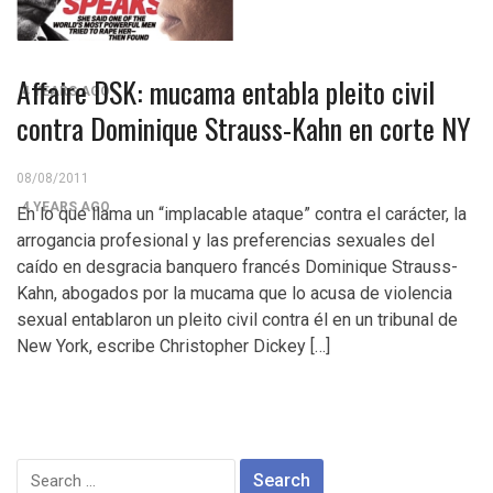
Control del Senado EUA en juego en 2da vuelta
electoral en Georgia
Affaire DSK: mucama entabla pleito civil
4 YEARS AGO
contra Dominique Strauss-Kahn en corte NY
¡Finalmente! Cámara de Representantes obtiene
declaraciones de impuestos de Donald Trump
08/08/2011
4 YEARS AGO
En lo que llama un “implacable ataque” contra el carácter, la
arrogancia profesional y las preferencias sexuales del
¡Culpable! Jurado en Washington D.C. falla en contra
caído en desgracia banquero francés Dominique Strauss-
Steward Rhodes, fundador de violento, grupo
Kahn, abogados por la mucama que lo acusa de violencia
sexual entablaron un pleito civil contra él en un tribunal de
paramilitar
New York, escribe Christopher Dickey […]
Search