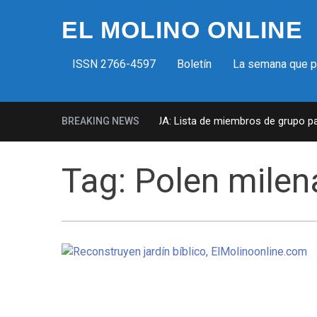
EL MOLINO ONLINE
ISSN 2766-4597
Boletín
La semana que 
Milicias fascistas en EUA: Lista de miembros de grupo param
BREAKING NEWS
Tag:
Polen milen