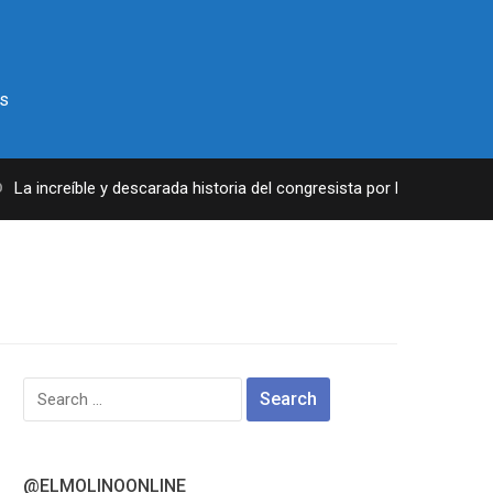
s
a increíble y descarada historia del congresista por NY George Sant
Search
for:
@ELMOLINOONLINE