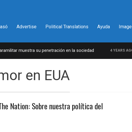
pasó
Advertise
Political Translations
Ayuda
Image
militar muestra su penetración en la sociedad
4 YEARS AGO
temor en EUA
The Nation: Sobre nuestra política del