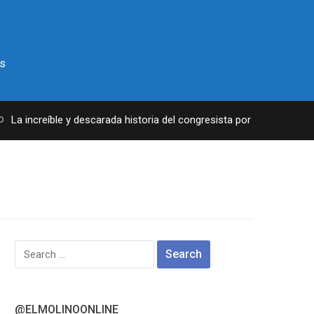
s
La increíble y descarada historia del congresista por NY George Sant
Search
for:
@ELMOLINOONLINE