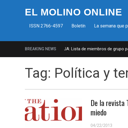
EL MOLINO ONLINE
ISSN 2766-4597
Boletín
La semana que 
Milicias fascistas en EUA: Lista de miembros de grupo para
BREAKING NEWS
Tag:
Política y 
De la revista 
miedo
04/22/2013