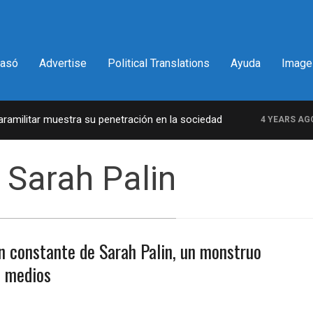
pasó
Advertise
Political Translations
Ayuda
Image
militar muestra su penetración en la sociedad
L
4 YEARS AGO
 Sarah Palin
n constante de Sarah Palin, un monstruo
s medios