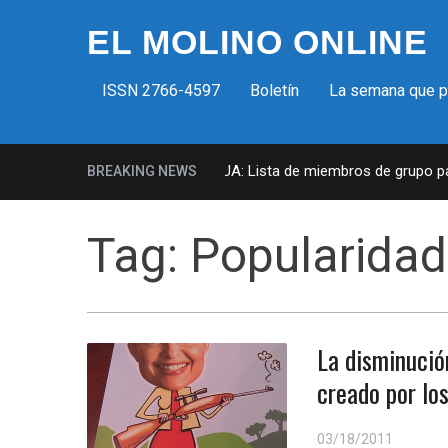
EL MOLINO ONLINE
ISSN 2766-4597
Boletín
La semana que 
Milicias fascistas en EUA: Lista de miembros de grupo para
BREAKING NEWS
Tag:
Popularidad
La disminució
creado por lo
03/18/2011