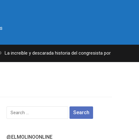
s
a increíble y descarada historia del congresista por NY George Sant
Search
for:
@ELMOLINOONLINE