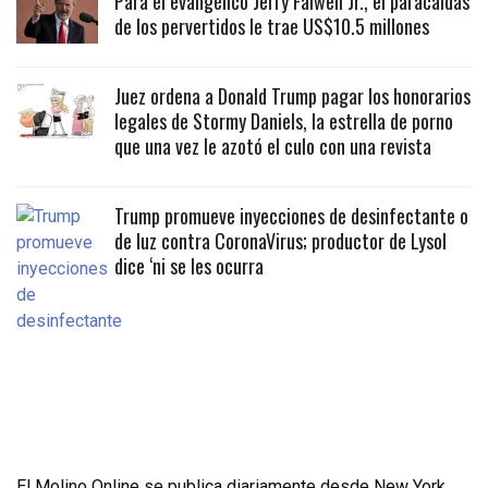
Para el evangélico Jerry Falwell Jr., el paracaidas
de los pervertidos le trae US$10.5 millones
Juez ordena a Donald Trump pagar los honorarios
legales de Stormy Daniels, la estrella de porno
que una vez le azotó el culo con una revista
Trump promueve inyecciones de desinfectante o
de luz contra CoronaVirus; productor de Lysol
dice ‘ni se les ocurra
El Molino Online se publica diariamente desde New York,