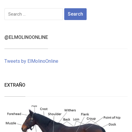
Search
for:
@ELMOLINOONLINE
Tweets by ElMolinoOnline
EXTRAÑO