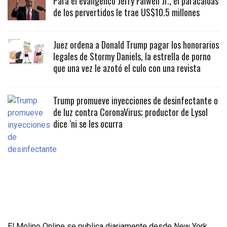
Para el evangélico Jerry Falwell Jr., el paracaidas
de los pervertidos le trae US$10.5 millones
Juez ordena a Donald Trump pagar los honorarios
legales de Stormy Daniels, la estrella de porno
que una vez le azotó el culo con una revista
Trump promueve inyecciones de desinfectante o
de luz contra CoronaVirus; productor de Lysol
dice ‘ni se les ocurra
El Molino Online se publica diariamente desde New York,