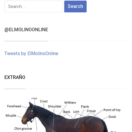
Search
for:
@ELMOLINOONLINE
Tweets by ElMolinoOnline
EXTRAÑO