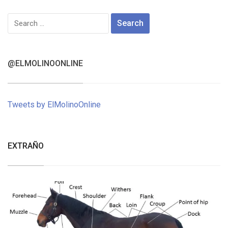
Search
for:
@ELMOLINOONLINE
Tweets by ElMolinoOnline
EXTRAÑO