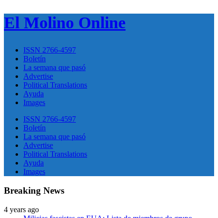
El Molino Online
ISSN 2766-4597
Boletín
La semana que pasó
Advertise
Political Translations
Ayuda
Images
ISSN 2766-4597
Boletín
La semana que pasó
Advertise
Political Translations
Ayuda
Images
Breaking News
4 years ago