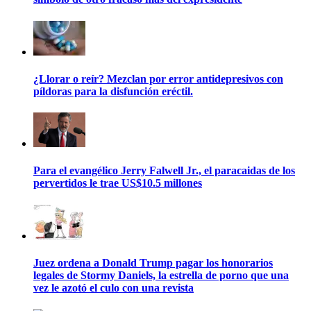
¿Llorar o reír? Mezclan por error antidepresivos con
píldoras para la disfunción eréctil.
Para el evangélico Jerry Falwell Jr., el paracaidas de los
pervertidos le trae US$10.5 millones
Juez ordena a Donald Trump pagar los honorarios
legales de Stormy Daniels, la estrella de porno que una
vez le azotó el culo con una revista