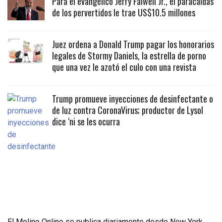
Para el evangélico Jerry Falwell Jr., el paracaidas
de los pervertidos le trae US$10.5 millones
Juez ordena a Donald Trump pagar los honorarios
legales de Stormy Daniels, la estrella de porno
que una vez le azotó el culo con una revista
Trump promueve inyecciones de desinfectante o
de luz contra CoronaVirus; productor de Lysol
dice ‘ni se les ocurra
El Molino Online se publica diariamente desde New York,