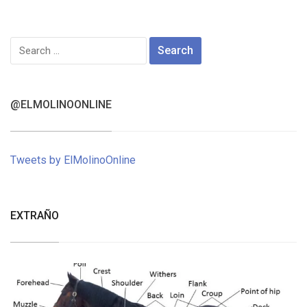
Search
for:
@ELMOLINOONLINE
Tweets by ElMolinoOnline
EXTRAÑO