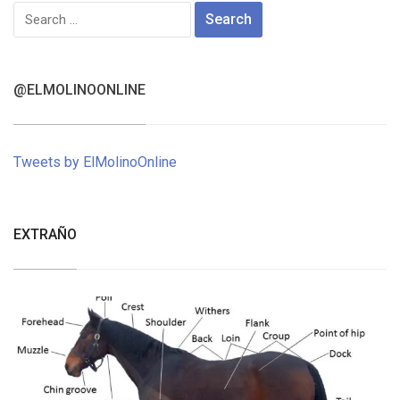
Search
for:
@ELMOLINOONLINE
Tweets by ElMolinoOnline
EXTRAÑO