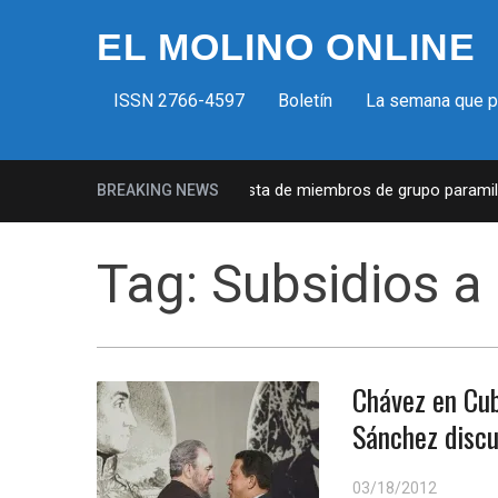
EL MOLINO ONLINE
ISSN 2766-4597
Boletín
La semana que 
Milicias fascistas en EUA: Lista de miembros de grupo paramilita
BREAKING NEWS
Tag:
Subsidios a
Chávez en Cub
Sánchez discu
03/18/2012