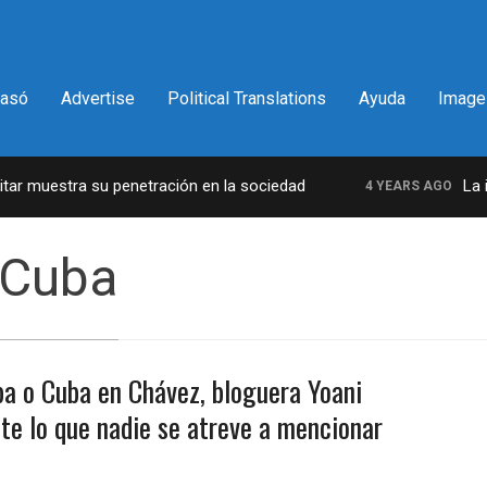
pasó
Advertise
Political Translations
Ayuda
Image
r muestra su penetración en la sociedad
La inc
4 YEARS AGO
 Cuba
a o Cuba en Chávez, bloguera Yoani
te lo que nadie se atreve a mencionar