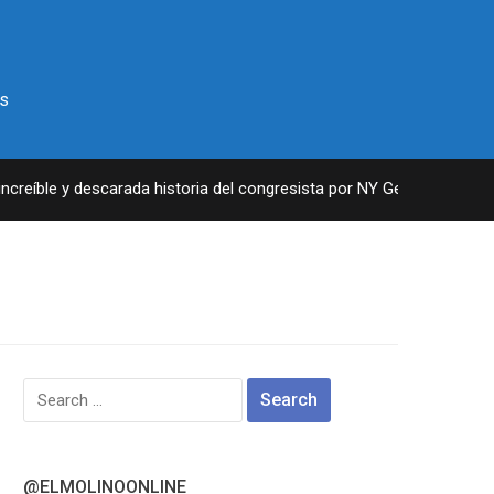
s
reíble y descarada historia del congresista por NY George Santos
Search
for:
@ELMOLINOONLINE