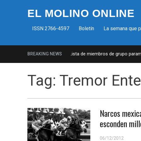
EL MOLINO ONLINE
ISSN 2766-4597
Boletín
La semana que 
Milicias fascistas en EUA: Lista de miembros de grupo paramilit
BREAKING NEWS
Tag:
Tremor Ente
Narcos mexica
esconden mill
06/12/2012