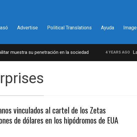
pasó
Advertise
Political Translations
Ayuda
Image
ar muestra su penetración en la sociedad
La in
4 YEARS AGO
rprises
nos vinculados al cartel de los Zetas
ones de dólares en los hipódromos de EUA