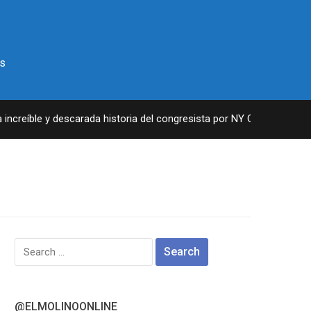
s
creíble y descarada historia del congresista por NY George Santos
Search
for:
@ELMOLINOONLINE