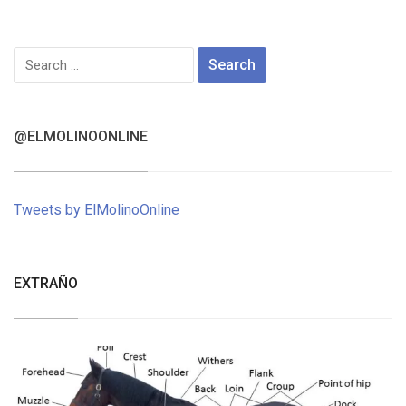
Search
for:
@ELMOLINOONLINE
Tweets by ElMolinoOnline
EXTRAÑO