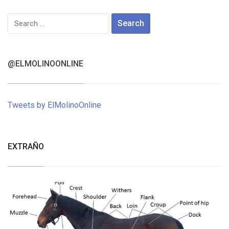
Search
for:
@ELMOLINOONLINE
Tweets by ElMolinoOnline
EXTRAÑO