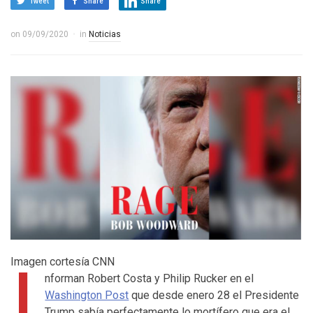
Tweet
Share
Share
on
09/09/2020
in
Noticias
I
Imagen cortesía CNN
nforman
Robert Costa y
Philip Rucker en el
Washington Post
que desde enero 28 el Presidente
Trump sabía perfectamente lo mortífero que era el