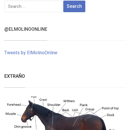
Search
for:
@ELMOLINOONLINE
Tweets by ElMolinoOnline
EXTRAÑO