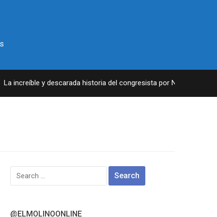
s
 increíble y descarada historia del congresista por NY George Santo
Search
for:
@ELMOLINOONLINE