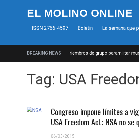
EL MOLINO ONLINE
ISSN 2766-4597
Boletín
La semana que 
ias fascistas en EUA: Lista de miembros de grupo paramilitar muest
BREAKING NEWS
Tag:
USA Freedo
Congreso impone límites a vigi
USA Freedom Act; NSA no se 
06/03/2015