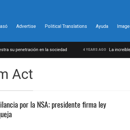
pasó
Advertise
Political Translations
Ayuda
Image
ra su penetración en la sociedad
La increíble y
4 YEARS AGO
m Act
lancia por la NSA; presidente firma ley
queja