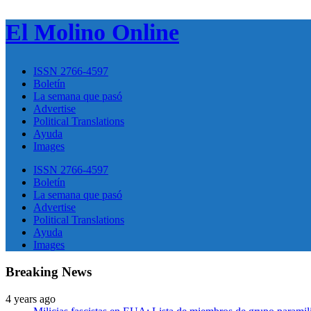
El Molino Online
ISSN 2766-4597
Boletín
La semana que pasó
Advertise
Political Translations
Ayuda
Images
ISSN 2766-4597
Boletín
La semana que pasó
Advertise
Political Translations
Ayuda
Images
Breaking News
4 years ago