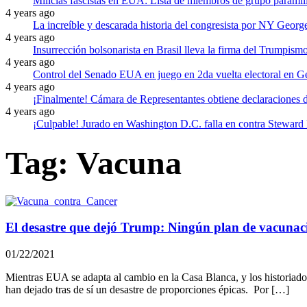
Milicias fascistas en EUA: Lista de miembros de grupo paramili
4 years ago
La increíble y descarada historia del congresista por NY Georg
4 years ago
Insurrección bolsonarista en Brasil lleva la firma del Trumpism
4 years ago
Control del Senado EUA en juego en 2da vuelta electoral en G
4 years ago
¡Finalmente! Cámara de Representantes obtiene declaraciones
4 years ago
¡Culpable! Jurado en Washington D.C. falla en contra Steward 
Tag:
Vacuna
El desastre que dejó Trump: Ningún plan de vacunaci
01/22/2021
Mientras EUA se adapta al cambio en la Casa Blanca, y los historiador
han dejado tras de sí un desastre de proporciones épicas. Por […]