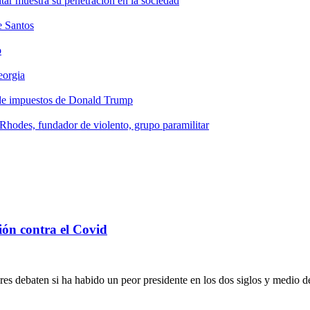
tar muestra su penetración en la sociedad
e Santos
o
eorgia
 de impuestos de Donald Trump
Rhodes, fundador de violento, grupo paramilitar
ón contra el Covid
es debaten si ha habido un peor presidente en los dos siglos y medio d