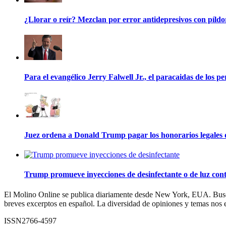
¿Llorar o reír? Mezclan por error antidepresivos con píldor
Para el evangélico Jerry Falwell Jr., el paracaidas de los p
Juez ordena a Donald Trump pagar los honorarios legales de
Trump promueve inyecciones de desinfectante o de luz cont
El Molino Online se publica diariamente desde New York, EUA. Buscam
breves excerptos en español. La diversidad de opiniones y temas nos 
ISSN2766-4597