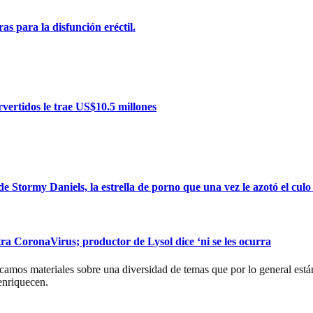
as para la disfunción eréctil.
ervertidos le trae US$10.5 millones
 Stormy Daniels, la estrella de porno que una vez le azotó el culo
ra CoronaVirus; productor de Lysol dice ‘ni se les ocurra
os materiales sobre una diversidad de temas que por lo general están
enriquecen.