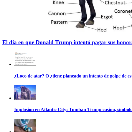
El día en que Donald Trump intentó pagar sus honorar
¿Loco de atar? O ¿tiene planeado un intento de golpe de e
Implosión en Atlantic City: Tumban Trump casino, símbolo 