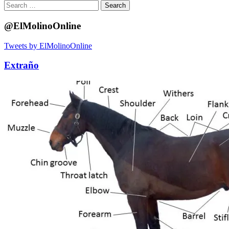
Search
for:
@ElMolinoOnline
Tweets by ElMolinoOnline
Extraño