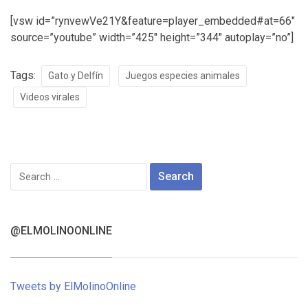
[vsw id=”rynvewVe21Y&feature=player_embedded#at=66″
source=”youtube” width=”425″ height=”344″ autoplay=”no”]
Tags:
Gato y Delfín
Juegos especies animales
Videos virales
Search
for:
@ELMOLINOONLINE
Tweets by ElMolinoOnline