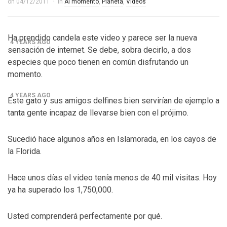
on
04/12/2011
in
Al momento
,
Planeta
,
Videos
Control del Senado EUA en juego en 2da vuelta
electoral en Georgia
Ha prendido candela este video y parece ser la nueva
4 YEARS AGO
sensación de internet. Se debe, sobra decirlo, a dos
¡Finalmente! Cámara de Representantes obtiene
especies que poco tienen en común disfrutando un
momento.
declaraciones de impuestos de Donald Trump
4 YEARS AGO
Este gato y sus amigos delfines bien servirían de ejemplo a
tanta gente incapaz de llevarse bien con el prójimo.
¡Culpable! Jurado en Washington D.C. falla en contra
Steward Rhodes, fundador de violento, grupo
Sucedió hace algunos años en Islamorada, en los cayos de
paramilitar
la Florida.
Hace unos días el video tenía menos de 40 mil visitas. Hoy
ya ha superado los 1,750,000.
Usted comprenderá perfectamente por qué.