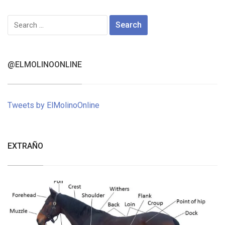
Search
for:
@ELMOLINOONLINE
Tweets by ElMolinoOnline
EXTRAÑO