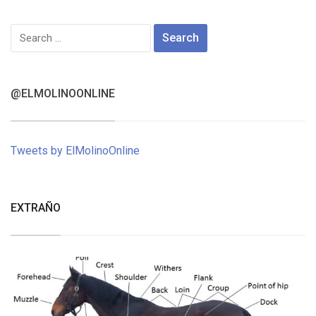
Search
for:
@ELMOLINOONLINE
Tweets by ElMolinoOnline
EXTRAÑO