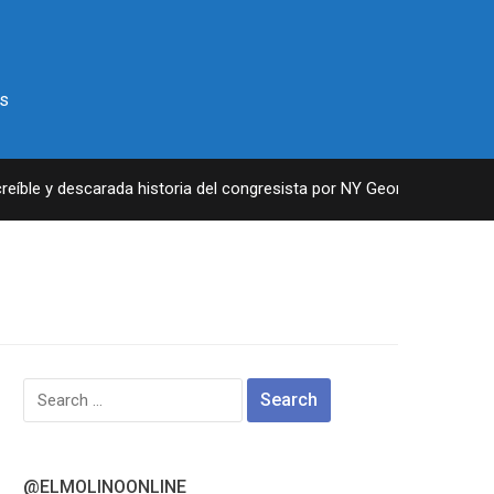
s
ble y descarada historia del congresista por NY George Santos
Search
for:
@ELMOLINOONLINE