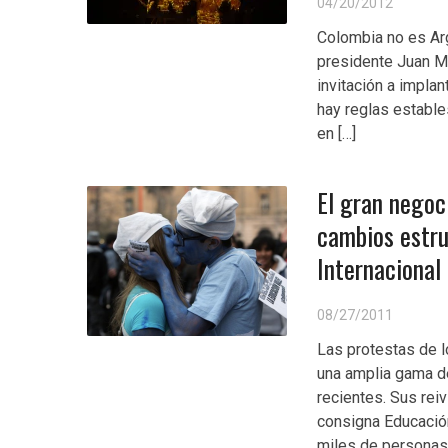
04/20/2012
Colombia no es Arg
presidente Juan M
invitación a impl
hay reglas estable
en […]
El gran negoc
cambios estru
Internacional
08/27/2011
Las protestas de l
una amplia gama d
recientes. Sus reiv
consigna Educación
miles de personas. 