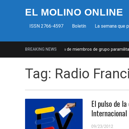
EL MOLINO ONLINE
ISSN 2766-4597
Boletín
La semana que 
Milicias fascistas en EUA: Lista de miembros de grupo paramilitar m
BREAKING NEWS
Tag:
Radio Franci
El pulso de la
Internacional
09/23/2012