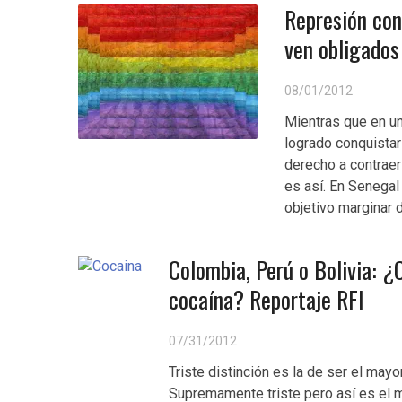
Represión co
ven obligados
08/01/2012
Mientras que en u
logrado conquistar
derecho a contrae
es así. En Senega
objetivo marginar d
Colombia, Perú o Bolivia: ¿
cocaína? Reportaje RFI
07/31/2012
Triste distinción es la de ser el may
Supremamente triste pero así es el m