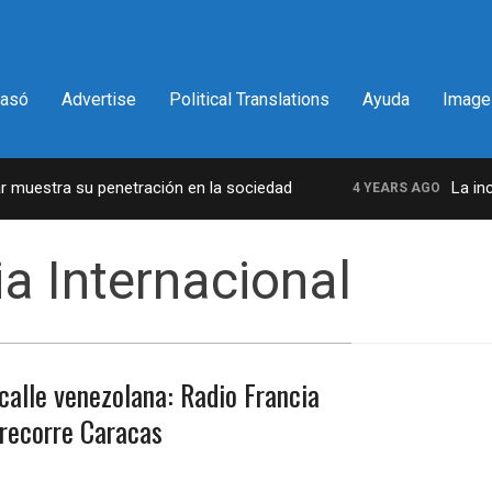
pasó
Advertise
Political Translations
Ayuda
Image
uestra su penetración en la sociedad
La increí
4 YEARS AGO
a Internacional
 calle venezolana: Radio Francia
 recorre Caracas