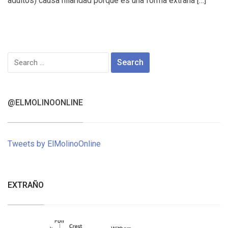
adultos) causa hilaridad porque es una forma extraña […]
Search
for:
@ELMOLINOONLINE
Tweets by ElMolinoOnline
EXTRAÑO