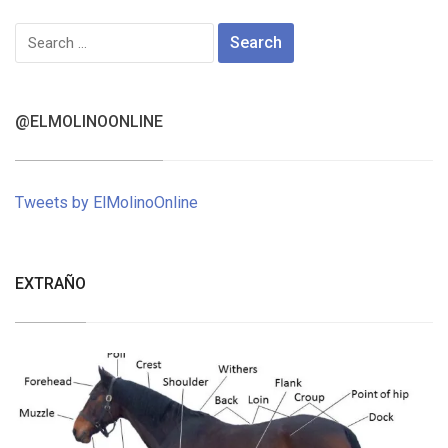
Search
for:
@ELMOLINOONLINE
Tweets by ElMolinoOnline
EXTRAÑO