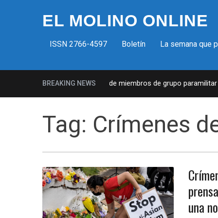
EL MOLINO ONLINE
ISSN 2766-4597
Boletín
La semana que 
ilicias fascistas en EUA: Lista de miembros de grupo paramilitar mu
BREAKING NEWS
Tag:
Crímenes de
Crímen
prensa
una no