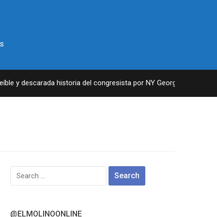
s
le y descarada historia del congresista por NY George Santos
Search
for:
@ELMOLINOONLINE