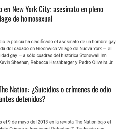
o en New York City; asesinato en pleno
llage de homosexual
o la policía ha clasificado el asesinato de un hombre gay
ada del sábado en Greenwich Village de Nueva York — el
idad gay — a sólo cuadras del histórica Stonewall Inn.
evin Sheehan, Rebecca Harshbarger y Pedro Oliveira Jr.
 The Nation: ¿Suicidios o crímenes de odio
antes detenidos?
s el 9 de mayo del 2013 en la revista The Nation bajo el
r Hate Crimes in Immigrant Detention?“. Traducido con