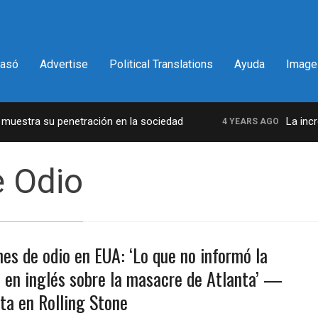
pasó
Advertise
Political Translations
Ayuda
Image
estra su penetración en la sociedad
La increíb
4 YEARS AGO
 Odio
es de odio en EUA: ‘Lo que no informó la
 en inglés sobre la masacre de Atlanta’ —
ta en Rolling Stone