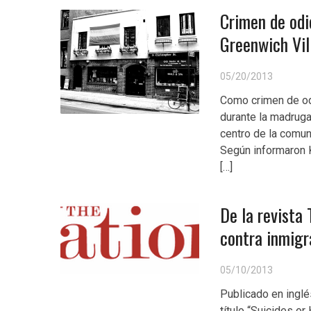
Crimen de odi
Greenwich Vi
05/20/2013
Como crimen de odi
durante la madrug
centro de la comun
Según informaron K
[…]
De la revista
contra inmigr
05/10/2013
Publicado en inglé
título “Suicides o